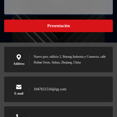
Presentación
Nuevo piso, edificio 2, Butong Industria y Comercio, calle
Hulian Oeste, Jinhua, Zhejiang, China
Address
1047651516@qq.com
E-mail