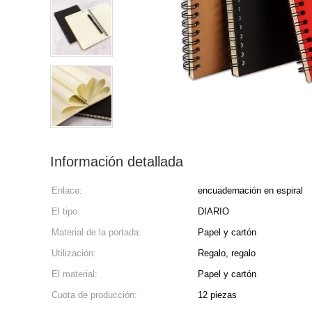
Información detallada
Enlace:
encuadernación en espiral
El tipo:
DIARIO
Material de la portada:
Papel y cartón
Utilización:
Regalo, regalo
El material:
Papel y cartón
Cuota de producción:
12 piezas