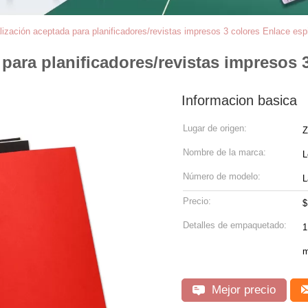
zación aceptada para planificadores/revistas impresos 3 colores Enlace espi
ara planificadores/revistas impresos 3
Informacion basica
Lugar de origen:
Z
Nombre de la marca:
L
Número de modelo:
L
Precio:
$
Detalles de empaquetado:
1 PC /o
m
Mejor precio