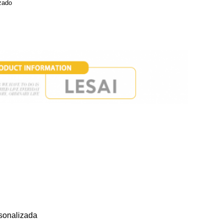
izado
rsonalizada