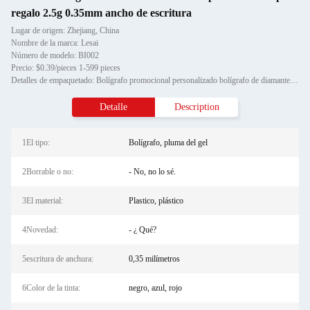
regalo 2.5g 0.35mm ancho de escritura
Lugar de origen: Zhejiang, China
Nombre de la marca: Lesai
Número de modelo: BI002
Precio: $0.39/pieces 1-599 pieces
Detalles de empaquetado: Bolígrafo promocional personalizado bolígrafo de diamante cristal bolígrafo de metal para regalo
Detalle
Description
1El tipo:
Bolígrafo, pluma del gel
2Borrable o no:
- No, no lo sé.
3El material:
Plastico, plástico
4Novedad:
- ¿ Qué?
5escritura de anchura:
0,35 milímetros
6Color de la tinta:
negro, azul, rojo