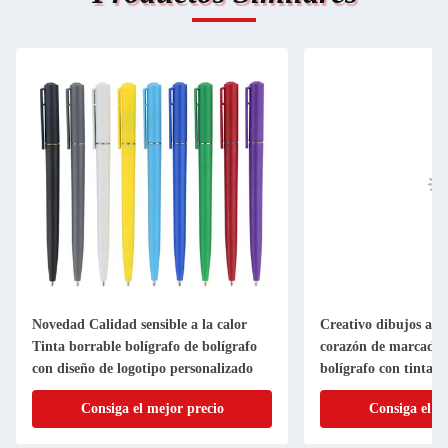
Novedad Calidad sensible a la calor
Creativo dibujos an
Tinta borrable bolígrafo de bolígrafo
corazón de marcador
con diseño de logotipo personalizado
bolígrafo con tinta 
Consiga el mejor precio
Consiga el m