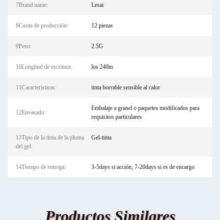
7Brand name:
Lesai
8Cuota de producción:
12 piezas
9Peso:
2.5G
10Longitud de escritura:
los 240m
11Características:
tinta borrable sensible al calor
Embalaje a granel o paquetes modificados para
12Envasado:
requisitos particulares
13Tipo de la tinta de la pluma
Gel-tinta
del gel:
14Tiempo de entrega:
3-5days si acción, 7-20days si es de encargo
Productos Similares