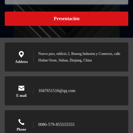
Presentación
Nuevo piso, edificio 2, Butong Industria y Comercio, calle
Hulian Oeste, Jinhua, Zhejiang, China
Address
1047651516@qq.com
E-mail
0086-579-855555555
Phone