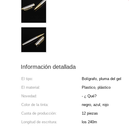
Información detallada
El tipo:
Bolígrafo, pluma del gel
El material:
Plastico, plástico
Novedad:
- ¿ Qué?
Color de la tinta:
negro, azul, rojo
Cuota de producción:
12 piezas
Longitud de escritura:
los 240m