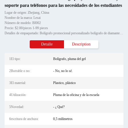
soporte para teléfonos para las necesidades de los estudiantes
Lugar de origen: Zhejiang, China
Nombre de la marca: Lesai
Número de modelo: BI002
Precio: $2.00/pieces 1-99 pieces
Detalles de empaquetado: Bolígrafo promocional personalizado bolígrafo de diamante cristal bolígrafo de metal para regalo
Detalle
Description
1El tipo:
Bolígrafo, pluma del gel
2Borrable o no:
- No, no lo sé.
3El material:
Plastico, plástico
4Utilización:
Pluma de la oficina y de la escuela
5Novedad:
- ¿ Qué?
6escritura de anchura:
0,5 milímetros