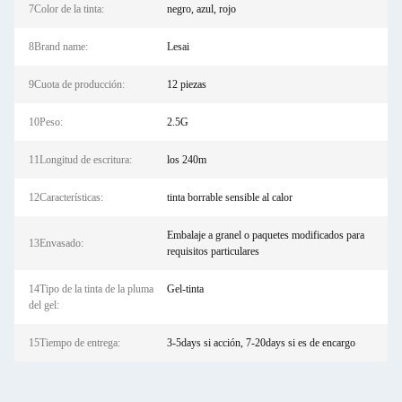
7Color de la tinta:
negro, azul, rojo
8Brand name:
Lesai
9Cuota de producción:
12 piezas
10Peso:
2.5G
11Longitud de escritura:
los 240m
12Características:
tinta borrable sensible al calor
Embalaje a granel o paquetes modificados para
13Envasado:
requisitos particulares
14Tipo de la tinta de la pluma
Gel-tinta
del gel:
15Tiempo de entrega:
3-5days si acción, 7-20days si es de encargo