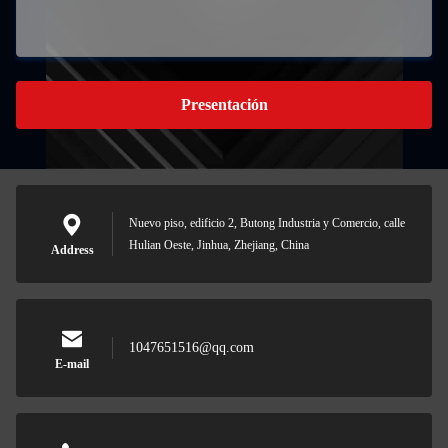
Presentación
Nuevo piso, edificio 2, Butong Industria y Comercio, calle
Hulian Oeste, Jinhua, Zhejiang, China
Address
1047651516@qq.com
E-mail